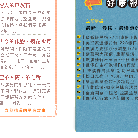
【薇巍軒民宿~228連假下
【美墅家渡假行館-228假
【礁溪芳緹娜渡假城堡1/2
【紫藤戀大落價~重新裝潢
【礁溪桂竹林民宿~中秋連
【礁溪自由行泡湯Fun輕鬆
【 礁溪御湯溫泉-訂房早鳥
【松田民宿 可包棟、烤肉
【泉嘉溫泉會館~多種房型
【宜蘭礁溪-如意包棟合法民宿
【全新開幕！礁溪-亞諾溫
【礁溪玩行旅~全新開幕，
說
--為您精選的民宿故事...