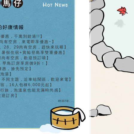
殺優惠，千萬別錯過!!】
日尚有空房，來電即享優惠~】
6、28、29尚有空房，趕快來玩喔】
、暑假住宿+賞鯨登島享雙重優惠】
假尚有空房，歡迎預訂唷】
，早鳥訂房享房價9折！】
優惠，搶先預定】
、泡湯】
、不同主題，近車站鬧區，歡迎來電】
，16人包棟6,000元起】
泉行旅，泡溫泉也能充滿時尚感】
歡迎訂房】
more...