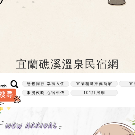
宜蘭礁溪溫泉民宿網
爸爸同行 幸福入住
宜蘭精選推薦商家
宜
浪漫夜晚 心宿相依
101訂房網