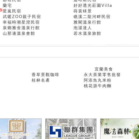
蘭宅
好好透光莊園Villa
星嵐民宿
蒔裳秝景
武暖ZOO親子民宿
礁溪二龍河畔民宿
幸福時潮星澄民宿
雅閣溫泉行館
泉鄉雅舍溫泉行館
泡湯達人
山那邊溫泉會館
若水溫泉旅館
宜蘭美食
香草景觀咖啡
永大茶業零售批發
桂林名產
阿添魚丸米粉
桃花源牛肉麵