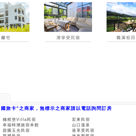
用國旅卡"之商家，無標示之商家請以電話詢問訂房
穗稻堡Villa民宿
宏來民宿
幸福時潮旅宿本館
山口溫泉
甜園玉光民宿
港享受民宿
那裡民宿
迪布斯民宿