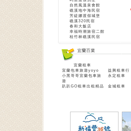
自然風溫泉會館
礁溪地中海民宿
芳緹娜渡假城堡
礁溪320民宿
春和大飯店
幸福時潮旅宿二館
桂竹林礁溪民宿
宜蘭租車
宜蘭包車旅遊yoyo
益興租車行
小黑哥哥宜蘭包車旅
永定租車
遊
趴趴GO租車出租精品
金城租車