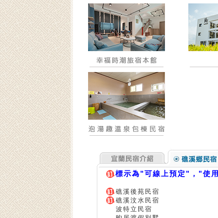
標示為"可線上預定"，"使
礁溪後苑民宿
礁溪汶水民宿
波特立民宿
昀居渡假別墅