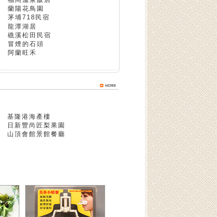
蘭陽花鳥園
茅埔718民宿
龍潭湖居
礁溪松田民宿
冒煙的石頭
阿蘭旺禾
基隆港海產樓
日新豐尚匠梨果園
山頂會館景館餐廳