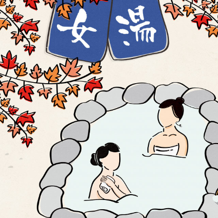
宜蘭礁溪溫泉民宿網,礁溪溫泉公園,五峰旗瀑布,跑馬古道,林美石磐步道
辣椒文創