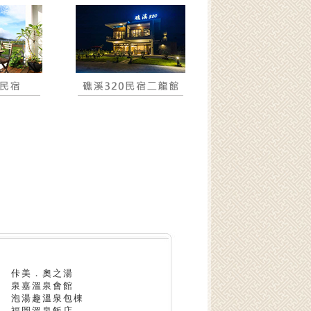
佧美．奧之湯
泉嘉溫泉會館
泡湯趣溫泉包棟
福岡溫泉飯店