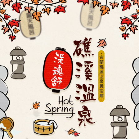
,時潮休閒農業區,礁溪溫泉民宿飯店,礁溪泡湯住宿推薦,礁溪泡湯民宿推薦